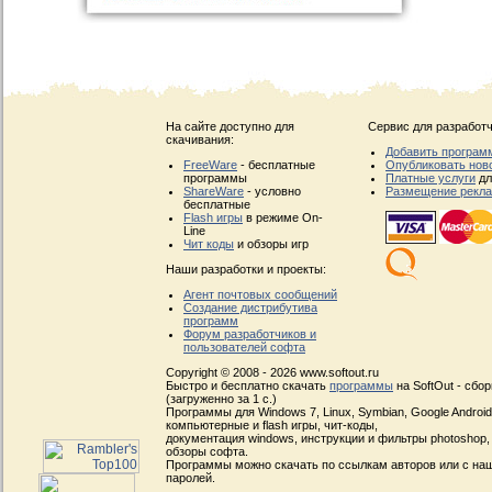
На сайте доступно для
Сервис для разработч
скачивания:
Добавить програм
FreeWare
- бесплатные
Опубликовать нов
программы
Платные услуги
дл
ShareWare
- условно
Размещение рекл
бесплатные
Flash игры
в режиме On-
Line
Чит коды
и обзоры игр
Наши разработки и проекты:
Агент почтовых сообщений
Создание дистрибутива
программ
Форум разработчиков и
пользователей софта
Copyright © 2008 - 2026 www.softout.ru
Быстро и бесплатно скачать
программы
на SoftOut - сбо
(загруженно за 1 с.)
Программы для Windows 7, Linux, Symbian, Google Android, 
компьютерные и flash игры, чит-коды,
документация windows, инструкции и фильтры photoshop,
обзоры софта.
Программы можно скачать по ссылкам авторов или с наш
паролей.