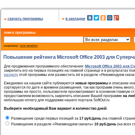
скачать программы
в закладки
поиск программы
например:
new weather
Повышение рейтинга Microsoft Office 2003 для Супер
Для продвижения программного обеспечения:
Microsoft Office 2003 для 
закрепить его на первых позициях на главной странице и в результатах по
разделу
этой программы или разместить её в разделе «Рекомендуем скача
Ежедневно на нашем сайте публикуются
новые программы
и описание нов
сортируется по дате и времени размещения, так как программ очень много,
программы не просто, пользователи просматривают в основном главную ст
предоставляем возможность закрепить описание Вашей программе
на лю
небольшую оплату для поддержки нашего портала SoftOut.ru
Выберите необходимый Вам вариант и количество дней:
Размещение среди первых позиций за
17 руб./день
(на главной страни
Размещение в разделе «Рекомендуем скачать»
10 руб./день
(на всех с