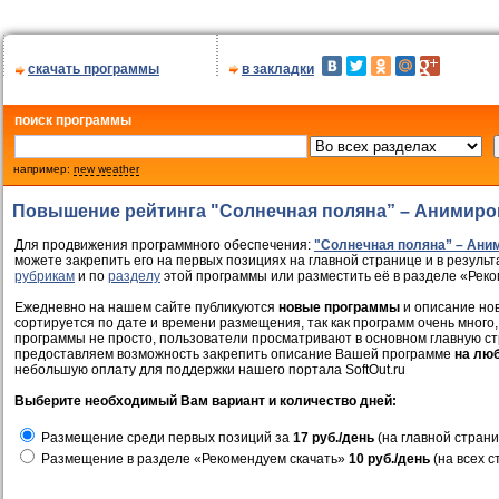
скачать программы
в закладки
поиск программы
например:
new weather
Повышение рейтинга "Солнечная поляна” – Анимиро
Для продвижения программного обеспечения:
"Солнечная поляна” – Ани
можете закрепить его на первых позициях на главной странице и в результ
рубрикам
и по
разделу
этой программы или разместить её в разделе «Реко
Ежедневно на нашем сайте публикуются
новые программы
и описание нов
сортируется по дате и времени размещения, так как программ очень много,
программы не просто, пользователи просматривают в основном главную ст
предоставляем возможность закрепить описание Вашей программе
на лю
небольшую оплату для поддержки нашего портала SoftOut.ru
Выберите необходимый Вам вариант и количество дней:
Размещение среди первых позиций за
17 руб./день
(на главной страни
Размещение в разделе «Рекомендуем скачать»
10 руб./день
(на всех с