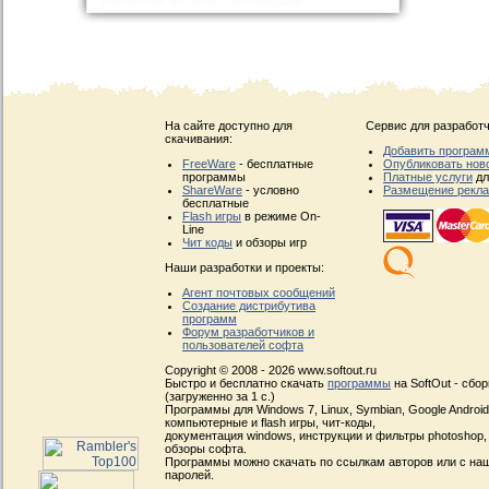
На сайте доступно для
Сервис для разработч
скачивания:
Добавить програм
FreeWare
- бесплатные
Опубликовать нов
программы
Платные услуги
дл
ShareWare
- условно
Размещение рекл
бесплатные
Flash игры
в режиме On-
Line
Чит коды
и обзоры игр
Наши разработки и проекты:
Агент почтовых сообщений
Создание дистрибутива
программ
Форум разработчиков и
пользователей софта
Copyright © 2008 - 2026 www.softout.ru
Быстро и бесплатно скачать
программы
на SoftOut - сбо
(загруженно за 1 с.)
Программы для Windows 7, Linux, Symbian, Google Android, 
компьютерные и flash игры, чит-коды,
документация windows, инструкции и фильтры photoshop,
обзоры софта.
Программы можно скачать по ссылкам авторов или с наш
паролей.