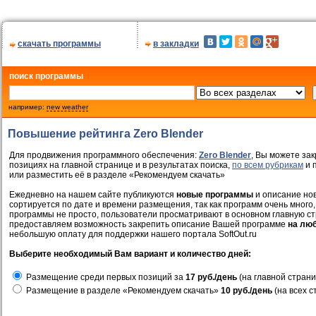
скачать программы
в закладки
поиск программы
например:
new weather
Повышение рейтинга Zero Blender
Для продвижения программного обеспечения:
Zero Blender
, Вы можете зак
позициях на главной странице и в результатах поиска,
по всем рубрикам
и 
или разместить её в разделе «Рекомендуем скачать»
Ежедневно на нашем сайте публикуются
новые программы
и описание нов
сортируется по дате и времени размещения, так как программ очень много,
программы не просто, пользователи просматривают в основном главную ст
предоставляем возможность закрепить описание Вашей программе
на лю
небольшую оплату для поддержки нашего портала SoftOut.ru
Выберите необходимый Вам вариант и количество дней:
Размещение среди первых позиций за
17 руб./день
(на главной страни
Размещение в разделе «Рекомендуем скачать»
10 руб./день
(на всех с