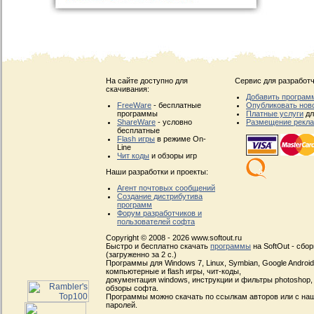
На сайте доступно для
Сервис для разработч
скачивания:
Добавить програм
FreeWare
- бесплатные
Опубликовать нов
программы
Платные услуги
дл
ShareWare
- условно
Размещение рекл
бесплатные
Flash игры
в режиме On-
Line
Чит коды
и обзоры игр
Наши разработки и проекты:
Агент почтовых сообщений
Создание дистрибутива
программ
Форум разработчиков и
пользователей софта
Copyright © 2008 - 2026 www.softout.ru
Быстро и бесплатно скачать
программы
на SoftOut - сбо
(загруженно за 2 с.)
Программы для Windows 7, Linux, Symbian, Google Android, 
компьютерные и flash игры, чит-коды,
документация windows, инструкции и фильтры photoshop,
обзоры софта.
Программы можно скачать по ссылкам авторов или с наш
паролей.