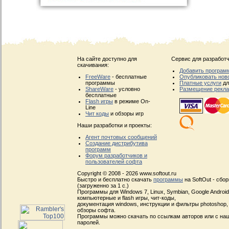
На сайте доступно для
Сервис для разработч
скачивания:
Добавить програм
FreeWare
- бесплатные
Опубликовать нов
программы
Платные услуги
дл
ShareWare
- условно
Размещение рекл
бесплатные
Flash игры
в режиме On-
Line
Чит коды
и обзоры игр
Наши разработки и проекты:
Агент почтовых сообщений
Создание дистрибутива
программ
Форум разработчиков и
пользователей софта
Copyright © 2008 - 2026 www.softout.ru
Быстро и бесплатно скачать
программы
на SoftOut - сбо
(загруженно за 1 с.)
Программы для Windows 7, Linux, Symbian, Google Android, 
компьютерные и flash игры, чит-коды,
документация windows, инструкции и фильтры photoshop,
обзоры софта.
Программы можно скачать по ссылкам авторов или с наш
паролей.