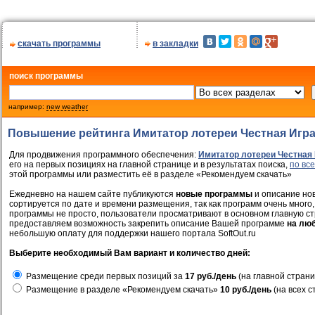
скачать программы
в закладки
поиск программы
например:
new weather
Повышение рейтинга Имитатор лотереи Честная Игр
Для продвижения программного обеспечения:
Имитатор лотереи Честная
его на первых позициях на главной странице и в результатах поиска,
по вс
этой программы или разместить её в разделе «Рекомендуем скачать»
Ежедневно на нашем сайте публикуются
новые программы
и описание нов
сортируется по дате и времени размещения, так как программ очень много,
программы не просто, пользователи просматривают в основном главную ст
предоставляем возможность закрепить описание Вашей программе
на лю
небольшую оплату для поддержки нашего портала SoftOut.ru
Выберите необходимый Вам вариант и количество дней:
Размещение среди первых позиций за
17 руб./день
(на главной страни
Размещение в разделе «Рекомендуем скачать»
10 руб./день
(на всех с