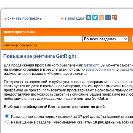
скачать программы
в закладки
поиск программы
например:
new weather
Повышение рейтинга GetRight
Для продвижения программного обеспечения:
GetRight
, Вы можете закреп
на главной странице и в результатах поиска,
по всем рубрикам
и по
раздел
разместить её в разделе «Рекомендуем скачать»
Ежедневно на нашем сайте публикуются
новые программы
и описание нов
сортируется по дате и времени размещения, так как программ очень много,
программы не просто, пользователи просматривают в основном главную ст
предоставляем возможность закрепить описание Вашей программе
на лю
небольшую оплату для поддержки нашего портала SoftOut.ru
Выберите необходимый Вам вариант и количество дней:
Размещение среди первых позиций за
17 руб./день
(на главной страни
Размещение в разделе «Рекомендуем скачать»
10 руб./день
(на всех с