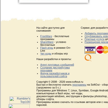
На сайте доступно для
Сервис для разработч
скачивания:
Добавить програм
FreeWare
- бесплатные
Опубликовать нов
программы
Платные услуги
дл
ShareWare
- условно
Размещение рекл
бесплатные
Flash игры
в режиме On-
Line
Чит коды
и обзоры игр
Наши разработки и проекты:
Агент почтовых сообщений
Создание дистрибутива
программ
Форум разработчиков и
пользователей софта
Copyright © 2008 - 2026 www.softout.ru
Быстро и бесплатно скачать
программы
на SoftOut - сбо
(загруженно за 0 с.)
Программы для Windows 7, Linux, Symbian, Google Android, 
компьютерные и flash игры, чит-коды,
документация windows, инструкции и фильтры photoshop,
обзоры софта.
Программы можно скачать по ссылкам авторов или с наш
паролей.