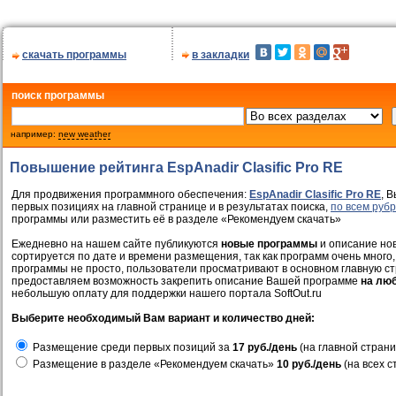
скачать программы
в закладки
поиск программы
например:
new weather
Повышение рейтинга EspAnadir Clasific Pro RE
Для продвижения программного обеспечения:
EspAnadir Clasific Pro RE
, 
первых позициях на главной странице и в результатах поиска,
по всем руб
программы или разместить её в разделе «Рекомендуем скачать»
Ежедневно на нашем сайте публикуются
новые программы
и описание нов
сортируется по дате и времени размещения, так как программ очень много,
программы не просто, пользователи просматривают в основном главную ст
предоставляем возможность закрепить описание Вашей программе
на лю
небольшую оплату для поддержки нашего портала SoftOut.ru
Выберите необходимый Вам вариант и количество дней:
Размещение среди первых позиций за
17 руб./день
(на главной страни
Размещение в разделе «Рекомендуем скачать»
10 руб./день
(на всех с