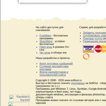
На сайте доступно для
Сервис для разработч
скачивания:
Добавить програм
FreeWare
- бесплатные
Опубликовать нов
программы
Платные услуги
дл
ShareWare
- условно
Размещение рекл
бесплатные
Flash игры
в режиме On-
Line
Чит коды
и обзоры игр
Наши разработки и проекты:
Агент почтовых сообщений
Создание дистрибутива
программ
Форум разработчиков и
пользователей софта
Copyright © 2008 - 2026 www.softout.ru
Быстро и бесплатно скачать
программы
на SoftOut - сбо
(загруженно за 1 с.)
Программы для Windows 7, Linux, Symbian, Google Android, 
компьютерные и flash игры, чит-коды,
документация windows, инструкции и фильтры photoshop,
обзоры софта.
Программы можно скачать по ссылкам авторов или с наш
паролей.