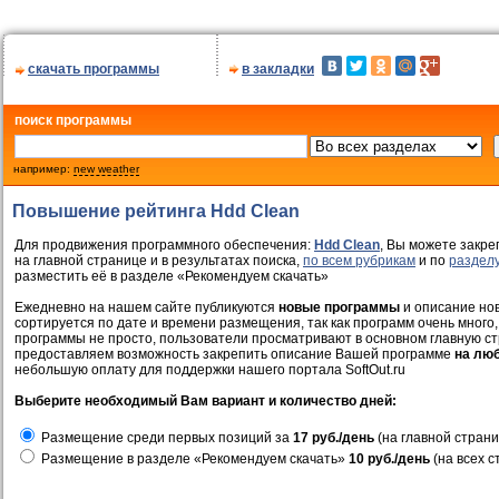
скачать программы
в закладки
поиск программы
например:
new weather
Повышение рейтинга Hdd Clean
Для продвижения программного обеспечения:
Hdd Clean
, Вы можете закре
на главной странице и в результатах поиска,
по всем рубрикам
и по
раздел
разместить её в разделе «Рекомендуем скачать»
Ежедневно на нашем сайте публикуются
новые программы
и описание нов
сортируется по дате и времени размещения, так как программ очень много,
программы не просто, пользователи просматривают в основном главную ст
предоставляем возможность закрепить описание Вашей программе
на лю
небольшую оплату для поддержки нашего портала SoftOut.ru
Выберите необходимый Вам вариант и количество дней:
Размещение среди первых позиций за
17 руб./день
(на главной страни
Размещение в разделе «Рекомендуем скачать»
10 руб./день
(на всех с