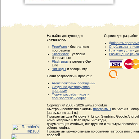
На сайте доступно для
Сервис для разработч
скачивания:
Добавить програм
FreeWare
- бесплатные
Опубликовать нов
программы
Платные услуги
дл
ShareWare
- условно
Размещение рекл
бесплатные
Flash игры
в режиме On-
Line
Чит коды
и обзоры игр
Наши разработки и проекты:
Агент почтовых сообщений
Создание дистрибутива
программ
Форум разработчиков и
пользователей софта
Copyright © 2008 - 2026 www.softout.ru
Быстро и бесплатно скачать
программы
на SoftOut - сбо
(загруженно за 1 с.)
Программы для Windows 7, Linux, Symbian, Google Android, 
компьютерные и flash игры, чит-коды,
документация windows, инструкции и фильтры photoshop,
обзоры софта.
Программы можно скачать по ссылкам авторов или с наш
паролей.