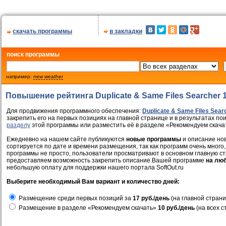
скачать программы
в закладки
поиск программы
например:
new weather
Повышение рейтинга Duplicate & Same Files Searcher 1
Для продвижения программного обеспечения:
Duplicate & Same Files Searc
закрепить его на первых позициях на главной странице и в результатах по
разделу
этой программы или разместить её в разделе «Рекомендуем скача
Ежедневно на нашем сайте публикуются
новые программы
и описание нов
сортируется по дате и времени размещения, так как программ очень много,
программы не просто, пользователи просматривают в основном главную ст
предоставляем возможность закрепить описание Вашей программе
на лю
небольшую оплату для поддержки нашего портала SoftOut.ru
Выберите необходимый Вам вариант и количество дней:
Размещение среди первых позиций за
17 руб./день
(на главной страни
Размещение в разделе «Рекомендуем скачать»
10 руб./день
(на всех с