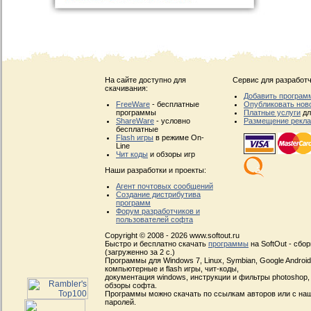
На сайте доступно для
Сервис для разработч
скачивания:
Добавить програм
FreeWare
- бесплатные
Опубликовать нов
программы
Платные услуги
дл
ShareWare
- условно
Размещение рекл
бесплатные
Flash игры
в режиме On-
Line
Чит коды
и обзоры игр
Наши разработки и проекты:
Агент почтовых сообщений
Создание дистрибутива
программ
Форум разработчиков и
пользователей софта
Copyright © 2008 - 2026 www.softout.ru
Быстро и бесплатно скачать
программы
на SoftOut - сбо
(загруженно за 2 с.)
Программы для Windows 7, Linux, Symbian, Google Android, 
компьютерные и flash игры, чит-коды,
документация windows, инструкции и фильтры photoshop,
обзоры софта.
Программы можно скачать по ссылкам авторов или с наш
паролей.