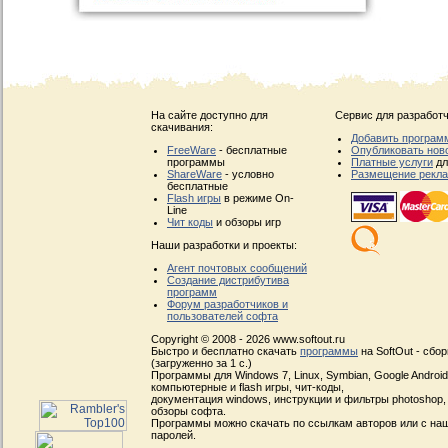
На сайте доступно для
Сервис для разработч
скачивания:
Добавить програм
FreeWare
- бесплатные
Опубликовать нов
программы
Платные услуги
дл
ShareWare
- условно
Размещение рекл
бесплатные
Flash игры
в режиме On-
Line
Чит коды
и обзоры игр
Наши разработки и проекты:
Агент почтовых сообщений
Создание дистрибутива
программ
Форум разработчиков и
пользователей софта
Copyright © 2008 - 2026 www.softout.ru
Быстро и бесплатно скачать
программы
на SoftOut - сбо
(загруженно за 1 с.)
Программы для Windows 7, Linux, Symbian, Google Android, 
компьютерные и flash игры, чит-коды,
документация windows, инструкции и фильтры photoshop,
обзоры софта.
Программы можно скачать по ссылкам авторов или с наш
паролей.