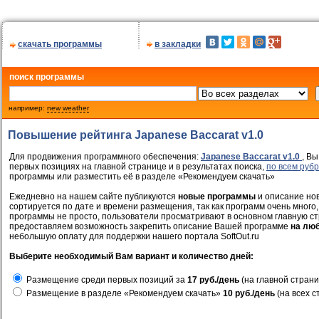
скачать программы
в закладки
поиск программы
например:
new weather
Повышение рейтинга Japanese Baccarat v1.0
Для продвижения программного обеспечения:
Japanese Baccarat v1.0
, Вы
первых позициях на главной странице и в результатах поиска,
по всем руб
программы или разместить её в разделе «Рекомендуем скачать»
Ежедневно на нашем сайте публикуются
новые программы
и описание нов
сортируется по дате и времени размещения, так как программ очень много,
программы не просто, пользователи просматривают в основном главную ст
предоставляем возможность закрепить описание Вашей программе
на лю
небольшую оплату для поддержки нашего портала SoftOut.ru
Выберите необходимый Вам вариант и количество дней:
Размещение среди первых позиций за
17 руб./день
(на главной страни
Размещение в разделе «Рекомендуем скачать»
10 руб./день
(на всех с