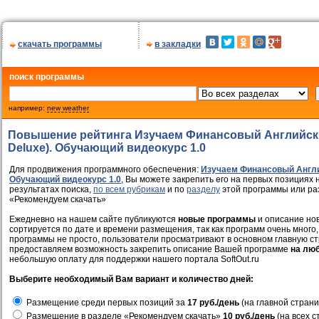
скачать программы
в закладки
поиск программы
например:
new weather
Повышение рейтинга Изучаем Финансовый Английски
Deluxe). Обучающий видеокурс 1.0
Для продвижения программного обеспечения:
Изучаем Финансовый Англий
Обучающий видеокурс 1.0
, Вы можете закрепить его на первых позициях 
результатах поиска,
по всем рубрикам
и по
разделу
этой программы или ра
«Рекомендуем скачать»
Ежедневно на нашем сайте публикуются
новые программы
и описание нов
сортируется по дате и времени размещения, так как программ очень много,
программы не просто, пользователи просматривают в основном главную ст
предоставляем возможность закрепить описание Вашей программе
на лю
небольшую оплату для поддержки нашего портала SoftOut.ru
Выберите необходимый Вам вариант и количество дней:
Размещение среди первых позиций за
17 руб./день
(на главной страни
Размещение в разделе «Рекомендуем скачать»
10 руб./день
(на всех с