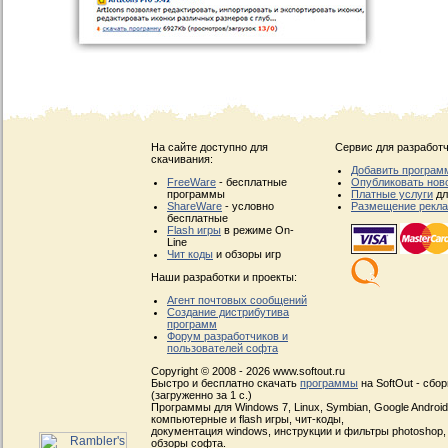
На сайте доступно для
Сервис для разработч
скачивания:
Добавить програм
FreeWare
- бесплатные
Опубликовать нов
программы
Платные услуги
дл
ShareWare
- условно
Размещение рекл
бесплатные
Flash игры
в режиме On-
Line
Чит коды
и обзоры игр
Наши разработки и проекты:
Агент почтовых сообщений
Создание дистрибутива
программ
Форум разработчиков и
пользователей софта
Copyright © 2008 - 2026 www.softout.ru
Быстро и бесплатно скачать
программы
на SoftOut - сбо
(загруженно за 1 с.)
Программы для Windows 7, Linux, Symbian, Google Android, 
компьютерные и flash игры, чит-коды,
документация windows, инструкции и фильтры photoshop,
обзоры софта.