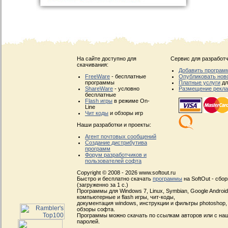
На сайте доступно для
Сервис для разработч
скачивания:
Добавить програм
FreeWare
- бесплатные
Опубликовать нов
программы
Платные услуги
дл
ShareWare
- условно
Размещение рекл
бесплатные
Flash игры
в режиме On-
Line
Чит коды
и обзоры игр
Наши разработки и проекты:
Агент почтовых сообщений
Создание дистрибутива
программ
Форум разработчиков и
пользователей софта
Copyright © 2008 - 2026 www.softout.ru
Быстро и бесплатно скачать
программы
на SoftOut - сбо
(загруженно за 1 с.)
Программы для Windows 7, Linux, Symbian, Google Android, 
компьютерные и flash игры, чит-коды,
документация windows, инструкции и фильтры photoshop,
обзоры софта.
Программы можно скачать по ссылкам авторов или с наш
паролей.