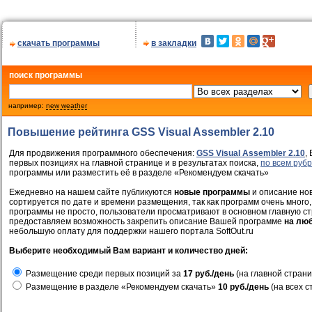
скачать программы
в закладки
поиск программы
например:
new weather
Повышение рейтинга GSS Visual Assembler 2.10
Для продвижения программного обеспечения:
GSS Visual Assembler 2.10
,
первых позициях на главной странице и в результатах поиска,
по всем руб
программы или разместить её в разделе «Рекомендуем скачать»
Ежедневно на нашем сайте публикуются
новые программы
и описание нов
сортируется по дате и времени размещения, так как программ очень много,
программы не просто, пользователи просматривают в основном главную ст
предоставляем возможность закрепить описание Вашей программе
на лю
небольшую оплату для поддержки нашего портала SoftOut.ru
Выберите необходимый Вам вариант и количество дней:
Размещение среди первых позиций за
17 руб./день
(на главной страни
Размещение в разделе «Рекомендуем скачать»
10 руб./день
(на всех с