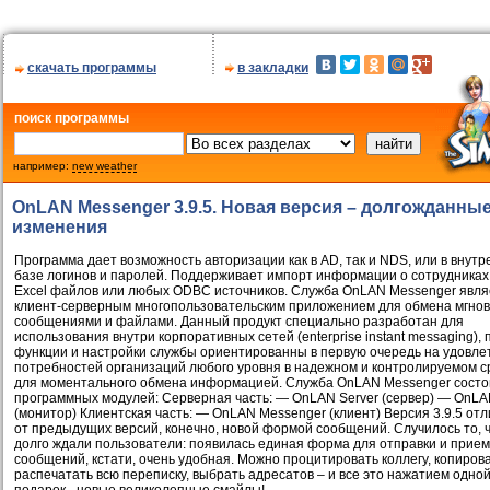
скачать программы
в закладки
поиск программы
например:
new weather
OnLAN Messenger 3.9.5. Новая версия – долгожданны
изменения
Программа дает возможность авторизации как в AD, так и NDS, или в внут
базе логинов и паролей. Поддерживает импорт информации о сотрудниках
Excel файлов или любых ODBC источников. Служба OnLAN Messenger явля
клиент-серверным многопользовательским приложением для обмена мгно
сообщениями и файлами. Данный продукт специально разработан для
использования внутри корпоративных сетей (enterprise instant messaging),
функции и настройки службы ориентированны в первую очередь на удовле
потребностей организаций любого уровня в надежном и контролируемом с
для моментального обмена информацией. Служба OnLAN Messenger состои
программных модулей: Серверная часть: — OnLAN Server (сервер) — OnLA
(монитор) Клиентская часть: — OnLAN Messenger (клиент) Версия 3.9.5 от
от предыдущих версий, конечно, новой формой сообщений. Случилось то, ч
долго ждали пользователи: появилась единая форма для отправки и прие
сообщений, кстати, очень удобная. Можно процитировать коллегу, копирова
распечатать всю переписку, выбрать адресатов – и все это нажатием одной