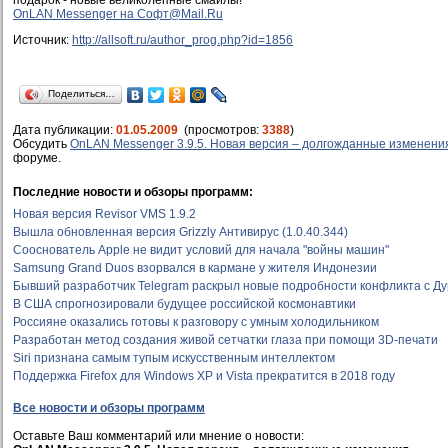
подарок - новые великолепные смайлы!
OnLAN Messenger на Софт@Mail.Ru
Источник:
http://allsoft.ru/author_prog.php?id=1856
Поделиться…
Дата публикации:
01.05.2009
(просмотров:
3388
)
Обсудить
OnLAN Messenger 3.9.5. Новая версия – долгожданные изменени
форуме.
Последние новости и обзоры программ:
Новая версия Revisor VMS 1.9.2
Вышла обновленная версия Grizzly Антивирус (1.0.40.344)
Сооснователь Apple не видит условий для начала "войны машин"
Samsung Grand Duos взорвался в кармане у жителя Индонезии
Бывший разработчик Telegram раскрыл новые подробности конфликта с Д
В США спрогнозировали будущее российской космонавтики
Россияне оказались готовы к разговору с умным холодильником
Разработан метод создания живой сетчатки глаза при помощи 3D-печати
Siri признана самым тупым искусственным интеллектом
Поддержка Firefox для Windows XP и Vista прекратится в 2018 году
Все новости и обзоры программ
Оставьте Ваш комментарий или мнение о новости: