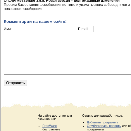
OnLAN Messenger 3.9.5. Новая версия – долгожданные изменения
Просим Вас оставлять сообщения по теме и уважать своих собеседников и
новостного сообщения.
Комментарии на нашем сайте:
Имя:
E-mail:
На сайте доступно для
Сервис для разработчиков:
скачивания:
Добавить программу
FreeWare
-
Опубликовать новость
или о
бесплатные
программы