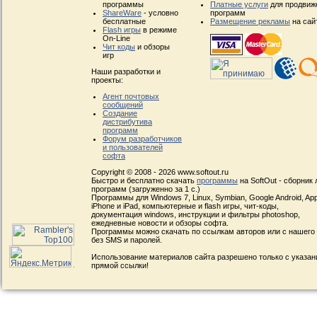
программы
Платные услуги
для продвиж
ShareWare
- условно
программ
бесплатные
Размещение рекламы
на сай
Flash игры
в режиме
On-Line
Чит коды
и обзоры
игр
Наши разработки и
проекты:
Агент почтовых
сообщений
Создание
дистрибутива
программ
Форум разработчиков
и пользователей
софта
Copyright © 2008 - 2026 www.softout.ru
Быстро и бесплатно скачать
программы
на SoftOut - сборник
программ (загруженно за 1 с.)
Программы для Windows 7, Linux, Symbian, Google Android, App
iPhone и iPad, компьютерные и flash игры, чит-коды,
документация windows, инструкции и фильтры photoshop,
ежедневные новости и обзоры софта.
Программы можно скачать по ссылкам авторов или с нашего
без SMS и паролей.
Использование материалов сайта разрешено только с указа
прямой ссылки!