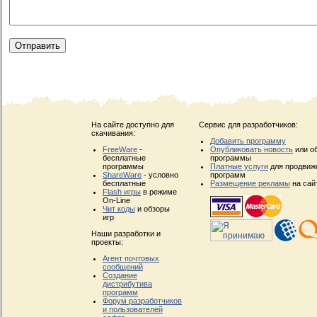
На сайте доступно для
Сервис для разработчиков:
скачивания:
Добавить программу
FreeWare
-
Опубликовать новость
или о
бесплатные
программы
программы
Платные услуги
для продвиж
ShareWare
- условно
программ
бесплатные
Размещение рекламы
на сай
Flash игры
в режиме
On-Line
Чит коды
и обзоры
игр
Наши разработки и
проекты:
Агент почтовых
сообщений
Создание
дистрибутива
программ
Форум разработчиков
и пользователей