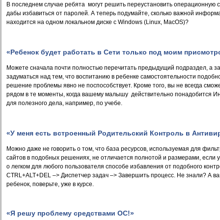
В последнем случае ребята
могут решить переустановить операционную с
дабы избавиться от паролей. А теперь подумайте, сколько важной информа
находится на одном локальном диске с
Windows
(
Linux
,
MacOS
)?
«Ребенок будет работать в Сети только под моим присмотр
Можете сначала почти полностью перечитать предыдущий подраздел, а з
задуматься над тем, что воспитанию в ребенке самостоятельности подобн
решение проблемы явно не поспособствует. Кроме того, вы не всегда смож
рядом в те моменты, когда вашему малышу
действительно понадобится И
для полезного дела, например, по учебе.
«У меня есть встроенный Родительский Контроль в Антиви
Можно даже не говорить о том, что база ресурсов, используемая для филь
сайтов в подобных решениях, не отличается полнотой и размерами, если 
о легком для любого пользователя способе избавления от подобного контр
CTRL
+
ALT
+
DEL
–> Диспетчер задач –> Завершить процесс. Не знали? А в
ребенок, поверьте, уже в курсе.
«Я решу проблему средствами
OC
!»