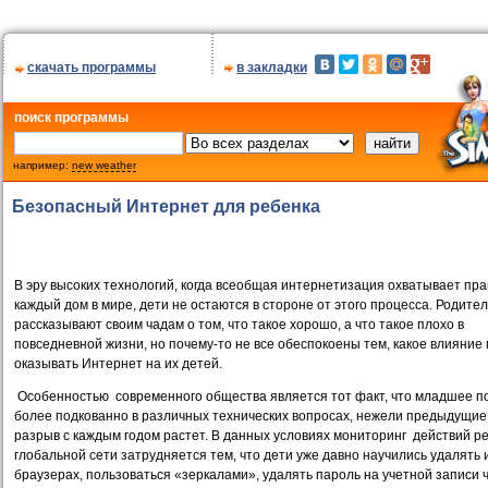
скачать программы
в закладки
поиск программы
например:
new weather
Безопасный Интернет для ребенка
В эру высоких технологий, когда всеобщая интернетизация охватывает пра
каждый дом в мире, дети не остаются в стороне от этого процесса. Родите
рассказывают своим чадам о том, что такое хорошо, а что такое плохо в
повседневной жизни, но почему-то не все обеспокоены тем, какое влияние
оказывать Интернет на их детей.
Особенностью
современного общества является тот факт, что младшее п
более подкованно в различных технических вопросах, нежели предыдущие,
разрыв с каждым годом растет. В данных условиях мониторинг
действий ре
глобальной сети затрудняется тем, что дети уже давно научились удалять 
браузерах, пользоваться «зеркалами», удалять пароль на учетной записи 