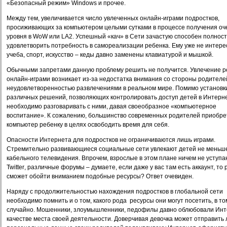
«Безопасный режим»
Windows
и прочее.
Между тем, увеличивается число увлеченных онлайн-играми подростков,
просиживающих за компьютером целыми сутками в процессе получения оч
уровня в
WoW
или
LA
2. Успешный «кач» в Сети зачастую способен полнос
удовлетворить потребность в самореализации ребенка. Ему уже не интер
учеба, спорт, искусство – кеды давно заменены клавиатурой и мышкой.
Обычными запретами данную проблему решить не получится. Увлечение р
онлайн-играми возникает из-за недостатка внимания со стороны родителе
неудовлетворенностью развлечениями в реальном мире. Помимо установк
различных решений, позволяющих контролировать доступ детей в Интерне
необходимо разговаривать с ними, давая своеобразное «компьютерное
воспитание». К сожалению, большинство современных родителей приобр
компьютер ребенку в целях освободить время для себя.
Опасности Интернета для подростков не ограничиваются лишь играми.
Стремительно развивающиеся социальные сети увлекают детей не меньш
кабельного телевидения. Впрочем, взрослые в этом плане ничем не уступа
Twitter
, различные форумы – думаете, если даже у вас там есть аккаунт, то
сможет обойти вниманием подобные ресурсы? Ответ очевиден.
Наряду с продолжительностью нахождения подростков в глобальной сети
необходимо помнить и о том, какого рода
ресурсы они могут посетить, в то
случайно. Мошенники, злоумышленники, педофилы давно облюбовали Инт
качестве места своей деятельности. Доверчивая девочка может отправить