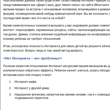
персональные данные своих родителей талантливому Интернет-аферисту
представившемуся как «Дядя Саша, друг твоего папы» на сайте ВКонтакте
мальчик придет на встречу с незнакомым человеком, втеревшимся в довери
форуме, посвященном какой-нибудь компьютерной игре. Вы же осознаете, 
последствия может все это нести за собой?
Кроме нежелательных знакомств вызывать у вас недоверие должен сомни
контент: порнография, зараженные ресурсы, сайты, пропагандирующие на
так далее. Думаю, степень влияния подобной информации на несформир
психику ребенка не требует объяснений.
Итак, осознав всю опасность Интернета для своих детей вы решаете обяз
этим бороться. Вопрос лишь в том, какой метод выбрать.
«Нет Интернета – нет проблемы!»
Полным запретом пользования Интернет-ресурсами вашим малышом вы д
исключительно обратного эффекта. Ребенок начнет злиться, искать обходн
которыми рано или поздно станут:
1.
Интернет-кафе;
2.
Интернет у друзей дома;
3.
Нарушение всяческих запретов как своими силами, так и с помощь
подкованного приятеля.