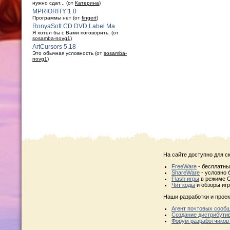
нужно сдат... (от
Катерина
)
MPRIORITY 1.0
Программы нет (от
fingert
)
RonyaSoft CD DVD Label Ma
Я хотел бы с Вами поговорить. (от
sosamba-novg1
)
ArtCursors 5.18
Это обычная условность (от
sosamba-
novg1
)
На сайте доступно для с
FreeWare
- бесплатн
ShareWare
- условно 
Flash игры
в режиме O
Чит коды
и обзоры игр
Наши разработки и проек
Агент почтовых сооб
Создание дистрибути
Форум разработчиков