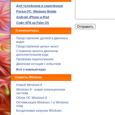
Для телефонов и смартфонов
Poсket PC, Windows Mobile
Android, iPhone и iPad
Софт КПК на Palm OS
О компьютерах
Представление дробей в двоичных
кодах
Представление целых чисел
Сложение чисел в двоичном
дополнительном коде
Проблема переполнении
Двоичная нотация с избытком
Всё о компьютерах
Секреты Windows
Новый Windows 8
Windows 8 - новая операционная
система
Обзор ОС Windows 8
Оптимизация Windows 7 и Windows
Vista
Бездисковая загрузка Windows