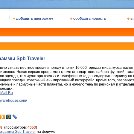
добавить программу
сообщить новость
в
раммы Spb Traveler
вно узнать местное время и погоду в почти 10 000 городах мира, курсы валют
 звонок. Новая версия программы кроме стандартного набора функций, таких
ов одежды, калькуляторa чаевых и телефонныx кодов, содержит подписку на 
ощник поездки, красочный анимированный интерфейс. Кроме того, разрабо
нечные и пасмурные части планеты, но и ночную тень по регионам и отдельн
поездки.
@Mail.Ru
ftwarehouse.com/
08
(просмотров:
4053
)
ограммы Spb Traveler
на форуме.