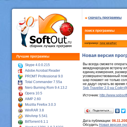
скачать программы
поиск программы
например:
new weather
Новая версия прог
Лучшие программы
Вы всегда сможете операти
Skype 4.0.0.215
международную встречу или
Adobe Acrobat Reader
единиц измерения, размер
усовершенствованный пом
PROMT Professional 9.0
шар покажет не только сол
Total Commander 7.55a
не дадут скучать во время 
Nero Burning Rom 9.4.13.2
Spb Traveller 2.0 на Софт
Opera 10.5
Источник:
http://www.spbso
AIMP 2.60
Mozilla Firefox 3.0.3
WinRAR 3.8
Поделиться…
WinAmp 5.541
Дата публикации:
06.11.20
BitTorrent 6.1.1
Обсудить
Новая версия пр