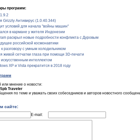
оры программ:
1.9.2
Grizzly Антивирус (1.0.40.344)
дит условий для начала "войны машин"
ался в кармане у жителя Индонезии
ram раскрыл новые подробности конфликта с Дуровым
дущее российской космонавтики
 к разговору с умным холодильником
я живой сетчатки глаза при помощи 3D-печати
м искусственным интеллектом
ows XP и Vista прекратится в 2018 году
ограмм
 или мнение о новости:
Spb Traveler
бщения по теме и уважать своих собеседников и авторов новостного сообщен
м сайте:
E-mail: