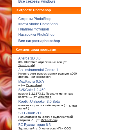
Все секреты windows
Хитрости Photoshop
Секреты PhotoShop
Кисти Abobe PhotoShop
Плагины Фотошоп
Настройка PhotoShop
Все хитрости photoshop
Комментарии программ
Alteros 3D 3.0
89210355626 агрессивный гей (от
Timothygab
)
Arx Instrumental Centre 1
Именно этот вопрос меня и волнует x000
dgdfgh... (от
Ikxkjhdkgf
)
МедКарта 0.57r
м (от
2атьм 4ом
)
SVKGate 1.2.459
версия 1.2.1373.11 Пропало меню, как
восстан... (от
vitalural66
)
Rootkit Unhooker 3.0 Beta
комп не взорвался сайт параша (от
идите
на хуй
)
SD GBook v1.0
Разыскиваем за кражу в будaпештской
епархии Р... (от
Michaeldom
)
ВС:Бухгалтерия 6.3
Здравствуйте. У меня есть ИП и ООО