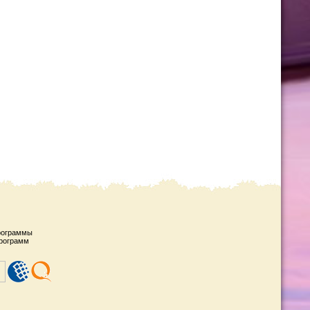
рограммы
рограмм