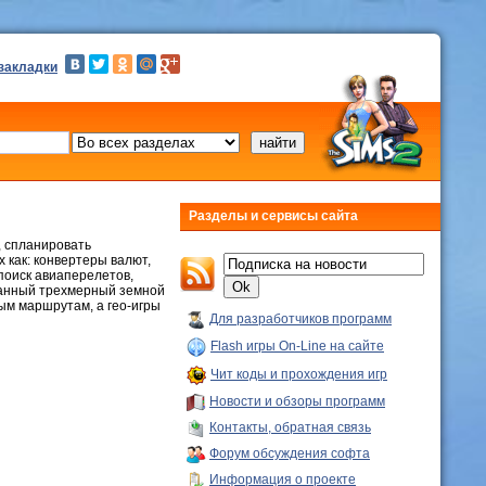
 закладки
Разделы и сервисы сайта
, спланировать
 как: конвертеры валют,
поиск авиаперелетов,
танный трехмерный земной
ым маршрутам, а гео-игры
Для разработчиков программ
Flash игры On-Line на сайте
Чит коды и прохождения игр
Новости и обзоры программ
Контакты, обратная связь
Форум обсуждения софта
Информация о проекте