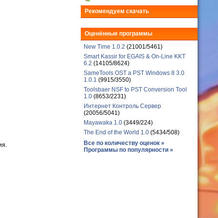
Рекомендуем скачать
Оценённые программы
New Time 1.0.2
(21001/5461)
Smart Kassir for EGAIS & On-Line KKT
6.2
(14105/8624)
SameTools OST a PST Windows 8 3.0
1.0.1
(9915/3550)
Toolsbaer NSF to PST Conversion Tool
1.0
(8653/2231)
Интернет Контроль Сервер
(20056/5041)
Mayawaka 1.0
(3449/224)
The End of the World 1.0
(5434/508)
Все по количеству оценок »
ия.
Программы по популярности »