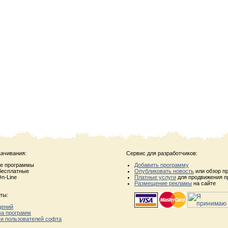
качивания:
Сервис для разработчиков:
ые программы
Добавить программу
бесплатные
Опубликовать новость
или обзор п
n-Line
Платные услуги
для продвижения п
Размещение рекламы
на сайте
ты:
щений
ва программ
 и пользователей софта