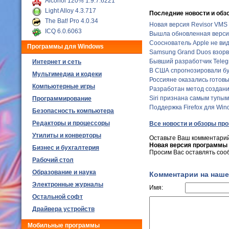
Alcohol 120% 1.9.7.6221
Light Alloy 4.3.717
Последние новости и обз
The Bat! Pro 4.0.34
Новая версия Revisor VMS 
ICQ 6.0.6063
Вышла обновленная версия 
Сооснователь Apple не ви
Программы для Windows
Samsung Grand Duos взорв
Бывший разработчик Teleg
Интернет и сеть
В США спрогнозировали бу
Мультимедиа и кодеки
Россияне оказались готовы
Компьютерные игры
Разработан метод создани
Siri признана самым тупы
Программирование
Поддержка Firefox для Wind
Безопасность компьютера
Редакторы и процессоры
Все новости и обзоры пр
Утилиты и конверторы
Оставьте Ваш комментарий
Новая версия программы 
Бизнес и бухгалтерия
Просим Вас оставлять соо
Рабочий стол
Образование и наука
Комментарии на наше
Электронные журналы
Имя:
Остальной софт
Драйвера устройств
Мобильные программы