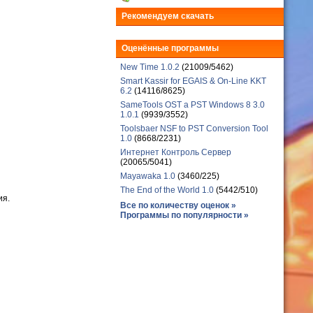
Рекомендуем скачать
Оценённые программы
New Time 1.0.2
(21009/5462)
Smart Kassir for EGAIS & On-Line KKT
6.2
(14116/8625)
SameTools OST a PST Windows 8 3.0
1.0.1
(9939/3552)
Toolsbaer NSF to PST Conversion Tool
1.0
(8668/2231)
Интернет Контроль Сервер
(20065/5041)
Mayawaka 1.0
(3460/225)
The End of the World 1.0
(5442/510)
ия.
Все по количеству оценок »
Программы по популярности »