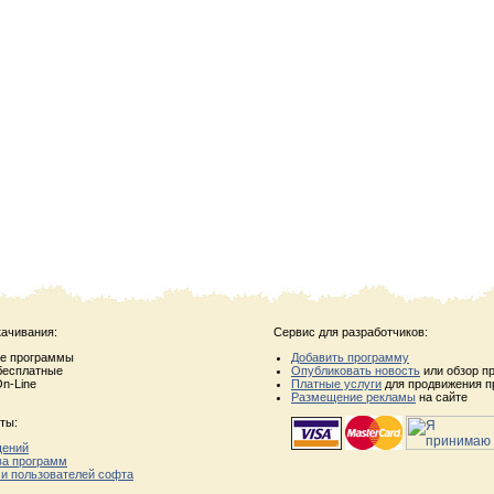
качивания:
Сервис для разработчиков:
ые программы
Добавить программу
бесплатные
Опубликовать новость
или обзор п
n-Line
Платные услуги
для продвижения п
Размещение рекламы
на сайте
ты:
щений
ва программ
 и пользователей софта