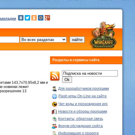
 закладки
Разделы и сервисы сайта
итами 143,7х70,95х8,2 мм и
ве новинки лежит
Для разработчиков программ
 разрешение 13
Flash игры On-Line на сайте
Чит коды и прохождения игр
Новости и обзоры программ
Контакты, обратная связь
Форум обсуждения софта
Информация о проекте