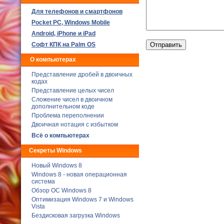
Для телефонов и смартфонов
Poсket PC, Windows Mobile
Android, iPhone и iPad
Софт КПК на Palm OS
О компьютерах
Представление дробей в двоичных
кодах
Представление целых чисел
Сложение чисел в двоичном
дополнительном коде
Проблема переполнении
Двоичная нотация с избытком
Всё о компьютерах
Секреты Windows
Новый Windows 8
Windows 8 - новая операционная
система
Обзор ОС Windows 8
Оптимизация Windows 7 и Windows
Vista
Бездисковая загрузка Windows