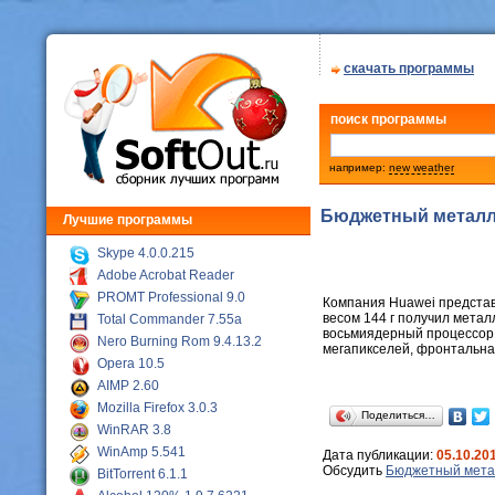
скачать программы
поиск программы
например:
new weather
Бюджетный металли
Лучшие программы
Skype 4.0.0.215
Adobe Acrobat Reader
PROMT Professional 9.0
Компания Huawei представи
весом 144 г получил мета
Total Commander 7.55a
восьмиядерный процессор 
Nero Burning Rom 9.4.13.2
мегапикселей, фронтальна
Opera 10.5
AIMP 2.60
Mozilla Firefox 3.0.3
Поделиться…
WinRAR 3.8
WinAmp 5.541
Дата публикации:
05.10.20
Обсудить
Бюджетный метал
BitTorrent 6.1.1