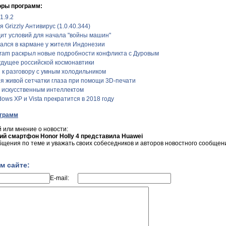
оры программ:
1.9.2
Grizzly Антивирус (1.0.40.344)
дит условий для начала "войны машин"
ался в кармане у жителя Индонезии
ram раскрыл новые подробности конфликта с Дуровым
дущее российской космонавтики
 к разговору с умным холодильником
я живой сетчатки глаза при помощи 3D-печати
м искусственным интеллектом
ows XP и Vista прекратится в 2018 году
ограмм
 или мнение о новости:
 смартфон Honor Holly 4 представила Huawei
бщения по теме и уважать своих собеседников и авторов новостного сообщен
м сайте:
E-mail: