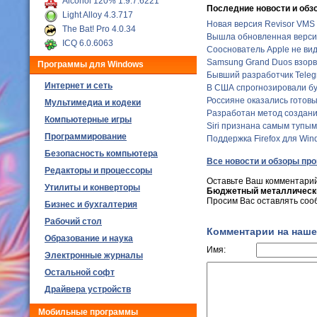
Alcohol 120% 1.9.7.6221
Последние новости и обз
Light Alloy 4.3.717
Новая версия Revisor VMS 
The Bat! Pro 4.0.34
Вышла обновленная версия 
ICQ 6.0.6063
Сооснователь Apple не ви
Samsung Grand Duos взорв
Программы для Windows
Бывший разработчик Teleg
Интернет и сеть
В США спрогнозировали бу
Россияне оказались готовы
Мультимедиа и кодеки
Разработан метод создани
Компьютерные игры
Siri признана самым тупы
Программирование
Поддержка Firefox для Wind
Безопасность компьютера
Все новости и обзоры пр
Редакторы и процессоры
Оставьте Ваш комментарий
Утилиты и конверторы
Бюджетный металлический
Просим Вас оставлять соо
Бизнес и бухгалтерия
Рабочий стол
Комментарии на наше
Образование и наука
Имя:
Электронные журналы
Остальной софт
Драйвера устройств
Мобильные программы