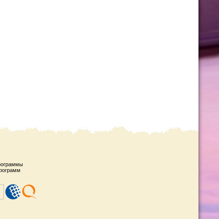
рограммы
рограмм