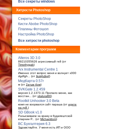
Все секреты windows
Хитрости Photoshop
Секреты PhotoShop
Кисти Abobe PhotoShop
Плагины Фотошоп
Настройка PhotoShop
Все хитрости photoshop
Комментарии программ
Alteros 3D 3.0
89210355626 агрессивный гей (от
Timothygab
)
Arx Instrumental Centre 1
Именно этот вопрос меня и волнует x000
dgdfgh... (от
Ikxkjhdkgf
)
МедКарта 0.57r
м (от
2атьм 4ом
)
SVKGate 1.2.459
версия 1.2.1373.11 Пропало меню, как
восстан... (от
vitalural66
)
Rootkit Unhooker 3.0 Beta
комп не взорвался сайт параша (от
идите
на хуй
)
SD GBook v1.0
Разыскиваем за кражу в будaпештской
епархии Р... (от
Michaeldom
)
ВС:Бухгалтерия 6.3
Здравствуйте. У меня есть ИП и ООО