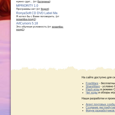
нужно сдат... (от
Катерина
)
MPRIORITY 1.0
Программы нет (от
fingert
)
RonyaSoft CD DVD Label Ma
Я хотел бы с Вами поговорить. (от
sosamba-novg1
)
ArtCursors 5.18
Это обычная условность (от
sosamba-
novg1
)
На сайте доступно для с
FreeWare
- бесплатн
ShareWare
- условно 
Flash игры
в режиме O
Чит коды
и обзоры игр
Наши разработки и проек
Агент почтовых сооб
Создание дистрибути
Форум разработчиков